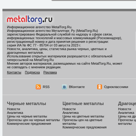
Информационное агентство MetalTorg.Ru
.
Информационное агентство Металлторг. Ру (MetalTorg.Ru)
зарегистрировано Федеральной службой по надзору в сфере связи,
информационных технологий и массовых коммуникаций (Роскомнадзор),
регистрационный номер и дата принятия решения о регистрации:
серия ИА № ФС 77 - 85704 от 03 августа 2023 г.
Новости, аналитика, цены, статистика рынка черных, цветных и
драгоценных металлов.
Использование открытых материалов разрешается с обязательной
гиперссылкой на MetalTorg.Ru
Мнение авторов материалов, размещаемых на сайте MetalTorg.Ru, может
не совпадать с мнением редакции.
Контакты
Подписка
Реклама
RSS
ВКонтакте
Одноклассники
Черные металлы
Цветные металлы
Драгоц
Новости
Новости
Новости
Аналитика
Аналитика
Аналитика
Цены на черные металлы
Цены на цветные металлы
Цены на д
Прогнозы цен на черные металлы
Прогнозы цен на цветные
Прогнозы ц
Коммерческие предложения
металлы
металлы
Коммерческие предложения