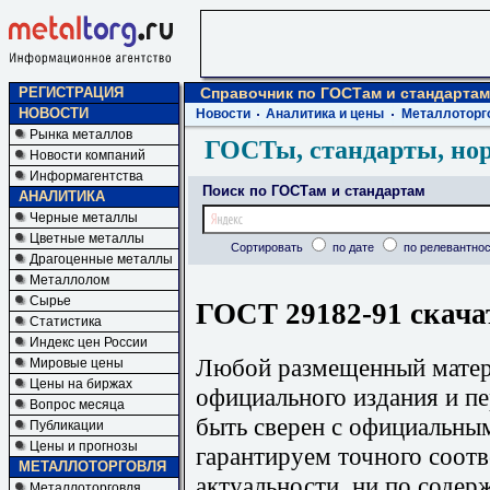
РЕГИСТРАЦИЯ
Справочник по ГОСТам и стандартам
НОВОСТИ
Новости
Аналитика и цены
Металлоторг
Рынка металлов
ГОСТы, стандарты, но
Новости компаний
Информагентства
Поиск по ГОСТам и стандартам
АНАЛИТИКА
Черные металлы
Цветные металлы
Сортировать
по дате
по релевантнос
Драгоценные металлы
Металлолом
Сырье
ГОСТ 29182-91 скача
Статистика
Индекс цен России
Любой размещенный матери
Мировые цены
Цены на биржах
официального издания и п
Вопрос месяца
быть сверен с официальны
Публикации
Цены и прогнозы
гарантируем точного соотв
МЕТАЛЛОТОРГОВЛЯ
актуальности, ни по содер
Металлоторговля