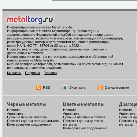
Информационное агентство MetalTorg.Ru
.
Информационное агентство Металлторг. Ру (MetalTorg.Ru)
зарегистрировано Федеральной службой по надзору в сфере связи,
информационных технологий и массовых коммуникаций (Роскомнадзор),
регистрационный номер и дата принятия решения о регистрации:
серия ИА № ФС 77 - 85704 от 03 августа 2023 г.
Новости, аналитика, цены, статистика рынка черных, цветных и
драгоценных металлов.
Использование открытых материалов разрешается с обязательной
гиперссылкой на MetalTorg.Ru
Мнение авторов материалов, размещаемых на сайте MetalTorg.Ru, может
не совпадать с мнением редакции.
Контакты
Подписка
Реклама
RSS
ВКонтакте
Одноклассники
Черные металлы
Цветные металлы
Драгоц
Новости
Новости
Новости
Аналитика
Аналитика
Аналитика
Цены на черные металлы
Цены на цветные металлы
Цены на д
Прогнозы цен на черные металлы
Прогнозы цен на цветные
Прогнозы ц
Коммерческие предложения
металлы
металлы
Коммерческие предложения