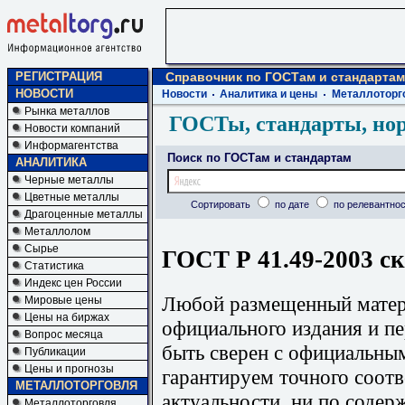
РЕГИСТРАЦИЯ
Справочник по ГОСТам и стандартам
НОВОСТИ
Новости
Аналитика и цены
Металлоторг
Рынка металлов
ГОСТы, стандарты, но
Новости компаний
Информагентства
Поиск по ГОСТам и стандартам
АНАЛИТИКА
Черные металлы
Цветные металлы
Сортировать
по дате
по релевантнос
Драгоценные металлы
Металлолом
Сырье
ГОСТ Р 41.49-2003 ск
Статистика
Индекс цен России
Любой размещенный матери
Мировые цены
Цены на биржах
официального издания и п
Вопрос месяца
быть сверен с официальны
Публикации
Цены и прогнозы
гарантируем точного соотв
МЕТАЛЛОТОРГОВЛЯ
актуальности, ни по содер
Металлоторговля