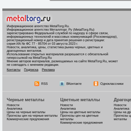
Информационное агентство MetalTorg.Ru
.
Информационное агентство Металлторг. Ру (MetalTorg.Ru)
зарегистрировано Федеральной службой по надзору в сфере связи,
информационных технологий и массовых коммуникаций (Роскомнадзор),
регистрационный номер и дата принятия решения о регистрации:
серия ИА № ФС 77 - 85704 от 03 августа 2023 г.
Новости, аналитика, цены, статистика рынка черных, цветных и
драгоценных металлов.
Использование открытых материалов разрешается с обязательной
гиперссылкой на MetalTorg.Ru
Мнение авторов материалов, размещаемых на сайте MetalTorg.Ru, может
не совпадать с мнением редакции.
Контакты
Подписка
Реклама
RSS
ВКонтакте
Одноклассники
Черные металлы
Цветные металлы
Драгоц
Новости
Новости
Новости
Аналитика
Аналитика
Аналитика
Цены на черные металлы
Цены на цветные металлы
Цены на д
Прогнозы цен на черные металлы
Прогнозы цен на цветные
Прогнозы ц
Коммерческие предложения
металлы
металлы
Коммерческие предложения