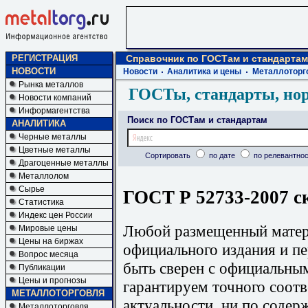
РЕГИСТРАЦИЯ
Справочник по ГОСТам и стандартам
НОВОСТИ
Новости
Аналитика и цены
Металлоторг
Рынка металлов
ГОСТы, стандарты, но
Новости компаний
Информагентства
Поиск по ГОСТам и стандартам
АНАЛИТИКА
Черные металлы
Цветные металлы
Сортировать
по дате
по релевантнос
Драгоценные металлы
Металлолом
Сырье
ГОСТ Р 52733-2007 с
Статистика
Индекс цен России
Любой размещенный матери
Мировые цены
Цены на биржах
официального издания и п
Вопрос месяца
быть сверен с официальны
Публикации
Цены и прогнозы
гарантируем точного соотв
МЕТАЛЛОТОРГОВЛЯ
актуальности, ни по содер
Металлоторговля