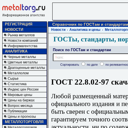
РЕГИСТРАЦИЯ
Справочник по ГОСТам и стандартам
НОВОСТИ
Новости
Аналитика и цены
Металлоторг
Рынка металлов
ГОСТы, стандарты, но
Новости компаний
Информагентства
Поиск по ГОСТам и стандартам
АНАЛИТИКА
Черные металлы
Цветные металлы
Сортировать
по дате
по релевантнос
Драгоценные металлы
Металлолом
Сырье
ГОСТ 22.8.02-97 скач
Статистика
Индекс цен России
Любой размещенный матери
Мировые цены
Цены на биржах
официального издания и п
Вопрос месяца
быть сверен с официальны
Публикации
Цены и прогнозы
гарантируем точного соотв
МЕТАЛЛОТОРГОВЛЯ
актуальности, ни по содер
Металлоторговля