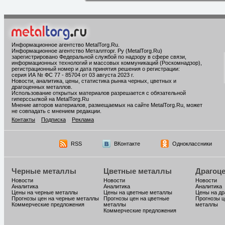
Информационное агентство MetalTorg.Ru
.
Информационное агентство Металлторг. Ру (MetalTorg.Ru)
зарегистрировано Федеральной службой по надзору в сфере связи,
информационных технологий и массовых коммуникаций (Роскомнадзор),
регистрационный номер и дата принятия решения о регистрации:
серия ИА № ФС 77 - 85704 от 03 августа 2023 г.
Новости, аналитика, цены, статистика рынка черных, цветных и
драгоценных металлов.
Использование открытых материалов разрешается с обязательной
гиперссылкой на MetalTorg.Ru
Мнение авторов материалов, размещаемых на сайте MetalTorg.Ru, может
не совпадать с мнением редакции.
Контакты
Подписка
Реклама
RSS
ВКонтакте
Одноклассники
Черные металлы
Цветные металлы
Драгоц
Новости
Новости
Новости
Аналитика
Аналитика
Аналитика
Цены на черные металлы
Цены на цветные металлы
Цены на д
Прогнозы цен на черные металлы
Прогнозы цен на цветные
Прогнозы ц
Коммерческие предложения
металлы
металлы
Коммерческие предложения