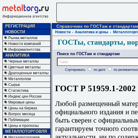
РЕГИСТРАЦИЯ
Справочник по ГОСТам и стандартам
НОВОСТИ
Новости
Аналитика и цены
Металлоторг
Рынка металлов
ГОСТы, стандарты, но
Новости компаний
Информагентства
Поиск по ГОСТам и стандартам
АНАЛИТИКА
Черные металлы
Цветные металлы
Сортировать
по дате
по релевантнос
Драгоценные металлы
Металлолом
Сырье
ГОСТ Р 51959.1-2002 
Статистика
Индекс цен России
Любой размещенный матери
Мировые цены
Цены на биржах
официального издания и п
Вопрос месяца
быть сверен с официальны
Публикации
Цены и прогнозы
гарантируем точного соотв
МЕТАЛЛОТОРГОВЛЯ
актуальности, ни по содер
Металлоторговля