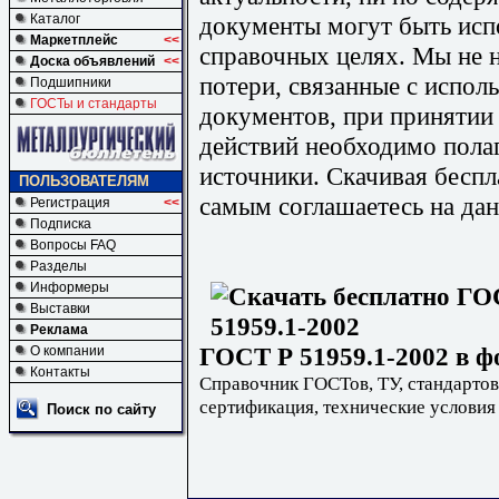
документы могут быть исп
Каталог
Маркетплейс
<<
справочных целях. Мы не н
Доска объявлений
<<
потери, связанные с испо
Подшипники
ГОСТы и стандарты
документов, при принятии
действий необходимо пола
источники. Скачивая бесп
ПОЛЬЗОВАТЕЛЯМ
самым соглашаетесь на дан
Регистрация
<<
Подписка
Вопросы FAQ
Разделы
Информеры
Выставки
Реклама
ГОСТ Р 51959.1-2002 в ф
О компании
Контакты
Справочник ГОСТов, ТУ, стандартов
сертификация, технические условия
Поиск по сайту