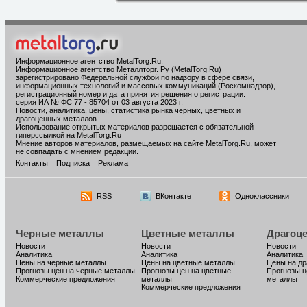
Информационное агентство MetalTorg.Ru
.
Информационное агентство Металлторг. Ру (MetalTorg.Ru)
зарегистрировано Федеральной службой по надзору в сфере связи,
информационных технологий и массовых коммуникаций (Роскомнадзор),
регистрационный номер и дата принятия решения о регистрации:
серия ИА № ФС 77 - 85704 от 03 августа 2023 г.
Новости, аналитика, цены, статистика рынка черных, цветных и
драгоценных металлов.
Использование открытых материалов разрешается с обязательной
гиперссылкой на MetalTorg.Ru
Мнение авторов материалов, размещаемых на сайте MetalTorg.Ru, может
не совпадать с мнением редакции.
Контакты
Подписка
Реклама
RSS
ВКонтакте
Одноклассники
Черные металлы
Цветные металлы
Драгоц
Новости
Новости
Новости
Аналитика
Аналитика
Аналитика
Цены на черные металлы
Цены на цветные металлы
Цены на д
Прогнозы цен на черные металлы
Прогнозы цен на цветные
Прогнозы ц
Коммерческие предложения
металлы
металлы
Коммерческие предложения