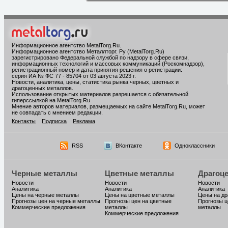
Информационное агентство MetalTorg.Ru
.
Информационное агентство Металлторг. Ру (MetalTorg.Ru)
зарегистрировано Федеральной службой по надзору в сфере связи,
информационных технологий и массовых коммуникаций (Роскомнадзор),
регистрационный номер и дата принятия решения о регистрации:
серия ИА № ФС 77 - 85704 от 03 августа 2023 г.
Новости, аналитика, цены, статистика рынка черных, цветных и
драгоценных металлов.
Использование открытых материалов разрешается с обязательной
гиперссылкой на MetalTorg.Ru
Мнение авторов материалов, размещаемых на сайте MetalTorg.Ru, может
не совпадать с мнением редакции.
Контакты
Подписка
Реклама
RSS
ВКонтакте
Одноклассники
Черные металлы
Цветные металлы
Драгоц
Новости
Новости
Новости
Аналитика
Аналитика
Аналитика
Цены на черные металлы
Цены на цветные металлы
Цены на д
Прогнозы цен на черные металлы
Прогнозы цен на цветные
Прогнозы ц
Коммерческие предложения
металлы
металлы
Коммерческие предложения