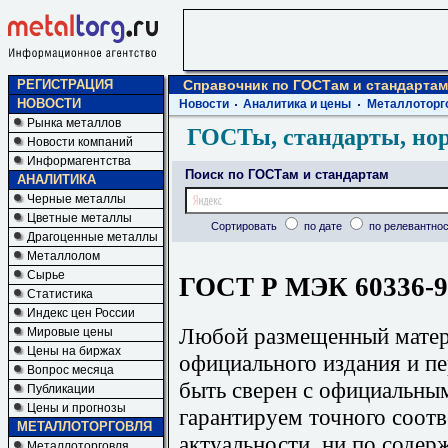
РЕГИСТРАЦИЯ
Справочник по ГОСТам и стандартам
НОВОСТИ
Новости
Аналитика и цены
Металлоторг
Рынка металлов
ГОСТы, стандарты, но
Новости компаний
Информагентства
Поиск по ГОСТам и стандартам
АНАЛИТИКА
Черные металлы
Цветные металлы
Сортировать
по дате
по релевантнос
Драгоценные металлы
Металлолом
Сырье
ГОСТ Р МЭК 60336-99
Статистика
Индекс цен России
Любой размещенный матери
Мировые цены
Цены на биржах
официального издания и п
Вопрос месяца
быть сверен с официальны
Публикации
Цены и прогнозы
гарантируем точного соотв
МЕТАЛЛОТОРГОВЛЯ
актуальности, ни по содер
Металлоторговля