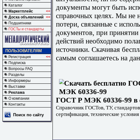
документы могут быть исп
Каталог
Маркетплейс
<<
справочных целях. Мы не н
Доска объявлений
<<
потери, связанные с испо
Подшипники
ГОСТы и стандарты
документов, при принятии
действий необходимо пола
источники. Скачивая бесп
ПОЛЬЗОВАТЕЛЯМ
самым соглашаетесь на дан
Регистрация
<<
Подписка
Вопросы FAQ
Разделы
Информеры
Выставки
Реклама
ГОСТ Р МЭК 60336-99 в 
О компании
Контакты
Справочник ГОСТов, ТУ, стандартов
сертификация, технические условия
Поиск по сайту