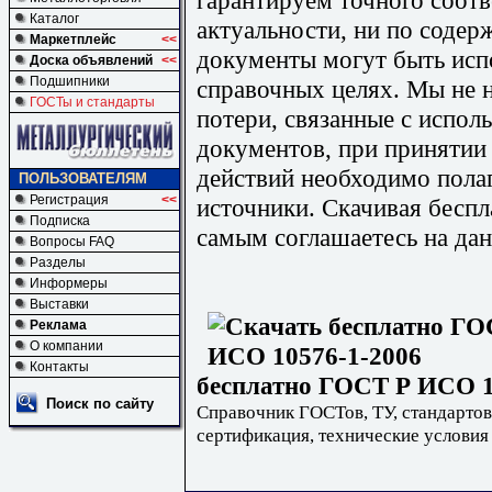
Каталог
актуальности, ни по содер
Маркетплейс
<<
документы могут быть исп
Доска объявлений
<<
Подшипники
справочных целях. Мы не н
ГОСТы и стандарты
потери, связанные с испо
документов, при принятии
действий необходимо пола
ПОЛЬЗОВАТЕЛЯМ
Регистрация
<<
источники. Скачивая бесп
Подписка
самым соглашаетесь на дан
Вопросы FAQ
Разделы
Информеры
Выставки
Реклама
О компании
Контакты
бесплатно ГОСТ Р ИСО 10
Поиск по сайту
Справочник ГОСТов, ТУ, стандартов
сертификация, технические условия