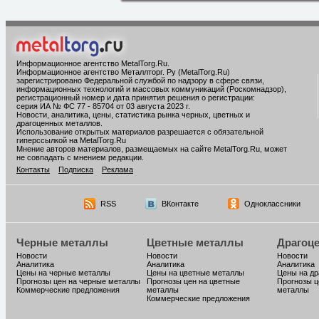
Информационное агентство MetalTorg.Ru
.
Информационное агентство Металлторг. Ру (MetalTorg.Ru)
зарегистрировано Федеральной службой по надзору в сфере связи,
информационных технологий и массовых коммуникаций (Роскомнадзор),
регистрационный номер и дата принятия решения о регистрации:
серия ИА № ФС 77 - 85704 от 03 августа 2023 г.
Новости, аналитика, цены, статистика рынка черных, цветных и
драгоценных металлов.
Использование открытых материалов разрешается с обязательной
гиперссылкой на MetalTorg.Ru
Мнение авторов материалов, размещаемых на сайте MetalTorg.Ru, может
не совпадать с мнением редакции.
Контакты
Подписка
Реклама
RSS
ВКонтакте
Одноклассники
Черные металлы
Цветные металлы
Драгоц
Новости
Новости
Новости
Аналитика
Аналитика
Аналитика
Цены на черные металлы
Цены на цветные металлы
Цены на д
Прогнозы цен на черные металлы
Прогнозы цен на цветные
Прогнозы ц
Коммерческие предложения
металлы
металлы
Коммерческие предложения