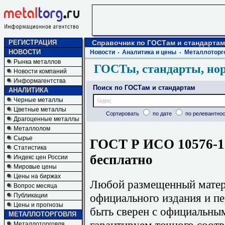
РЕГИСТРАЦИЯ
Справочник по ГОСТам и стандартам
НОВОСТИ
Новости
Аналитика и цены
Металлоторг
Рынка металлов
ГОСТы, стандарты, но
Новости компаний
Информагентства
Поиск по ГОСТам и стандартам
АНАЛИТИКА
Черные металлы
Цветные металлы
Сортировать
по дате
по релевантнос
Драгоценные металлы
Металлолом
Сырье
ГОСТ Р ИСО 10576-1-
Статистика
бесплатно
Индекс цен России
Мировые цены
Цены на биржах
Любой размещенный матери
Вопрос месяца
официального издания и п
Публикации
Цены и прогнозы
быть сверен с официальны
МЕТАЛЛОТОРГОВЛЯ
гарантируем точного соотв
Металлоторговля