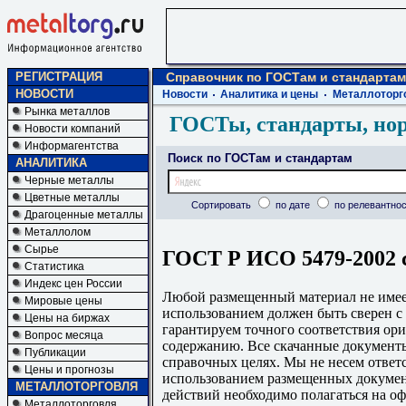
РЕГИСТРАЦИЯ
Справочник по ГОСТам и стандартам
НОВОСТИ
Новости
Аналитика и цены
Металлоторг
Рынка металлов
ГОСТы, стандарты, но
Новости компаний
Информагентства
Поиск по ГОСТам и стандартам
АНАЛИТИКА
Черные металлы
Цветные металлы
Сортировать
по дате
по релевантнос
Драгоценные металлы
Металлолом
Сырье
ГОСТ Р ИСО 5479-2002 
Статистика
Индекс цен России
Любой размещенный материал не имеет
Мировые цены
использованием должен быть сверен 
Цены на биржах
гарантируем точного соответствия ори
Вопрос месяца
содержанию. Все скачанные документы
Публикации
справочных целях. Мы не несем ответс
Цены и прогнозы
использованием размещенных докумен
МЕТАЛЛОТОРГОВЛЯ
действий необходимо полагаться на о
Металлоторговля