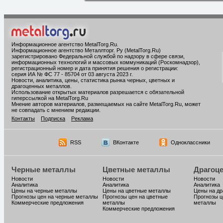
Информационное агентство MetalTorg.Ru
.
Информационное агентство Металлторг. Ру (MetalTorg.Ru)
зарегистрировано Федеральной службой по надзору в сфере связи,
информационных технологий и массовых коммуникаций (Роскомнадзор),
регистрационный номер и дата принятия решения о регистрации:
серия ИА № ФС 77 - 85704 от 03 августа 2023 г.
Новости, аналитика, цены, статистика рынка черных, цветных и
драгоценных металлов.
Использование открытых материалов разрешается с обязательной
гиперссылкой на MetalTorg.Ru
Мнение авторов материалов, размещаемых на сайте MetalTorg.Ru, может
не совпадать с мнением редакции.
Контакты
Подписка
Реклама
RSS
ВКонтакте
Одноклассники
Черные металлы
Цветные металлы
Драгоц
Новости
Новости
Новости
Аналитика
Аналитика
Аналитика
Цены на черные металлы
Цены на цветные металлы
Цены на д
Прогнозы цен на черные металлы
Прогнозы цен на цветные
Прогнозы ц
Коммерческие предложения
металлы
металлы
Коммерческие предложения