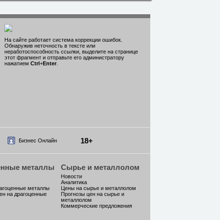
На сайте работает система коррекции ошибок.
Обнаружив неточность в тексте или
неработоспособность ссылки, выделите на странице
этот фрагмент и отправьте его администратору
нажатием
Ctrl
+
Enter
.
18+
Бизнес Онлайн
енные металлы
Сырье и металлолом
Новости
Аналитика
рагоценные металлы
Цены на сырье и металлолом
ен на драгоценные
Прогнозы цен на сырье и
металлолом
Коммерческие предложения