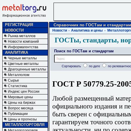
РЕГИСТРАЦИЯ
Справочник по ГОСТам и стандартам
НОВОСТИ
Новости
Аналитика и цены
Металлоторг
Рынка металлов
ГОСТы, стандарты, но
Новости компаний
Информагентства
Поиск по ГОСТам и стандартам
АНАЛИТИКА
Черные металлы
Цветные металлы
Сортировать
по дате
по релевантнос
Драгоценные металлы
Металлолом
Сырье
ГОСТ Р 50779.25-2005
Статистика
Индекс цен России
Любой размещенный матери
Мировые цены
Цены на биржах
официального издания и п
Вопрос месяца
быть сверен с официальны
Публикации
Цены и прогнозы
гарантируем точного соотв
МЕТАЛЛОТОРГОВЛЯ
актуальности, ни по содер
Металлоторговля