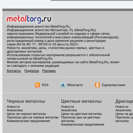
Информационное агентство MetalTorg.Ru
.
Информационное агентство Металлторг. Ру (MetalTorg.Ru)
зарегистрировано Федеральной службой по надзору в сфере связи,
информационных технологий и массовых коммуникаций (Роскомнадзор),
регистрационный номер и дата принятия решения о регистрации:
серия ИА № ФС 77 - 85704 от 03 августа 2023 г.
Новости, аналитика, цены, статистика рынка черных, цветных и
драгоценных металлов.
Использование открытых материалов разрешается с обязательной
гиперссылкой на MetalTorg.Ru
Мнение авторов материалов, размещаемых на сайте MetalTorg.Ru, может
не совпадать с мнением редакции.
Контакты
Подписка
Реклама
RSS
ВКонтакте
Одноклассники
Черные металлы
Цветные металлы
Драгоц
Новости
Новости
Новости
Аналитика
Аналитика
Аналитика
Цены на черные металлы
Цены на цветные металлы
Цены на д
Прогнозы цен на черные металлы
Прогнозы цен на цветные
Прогнозы ц
Коммерческие предложения
металлы
металлы
Коммерческие предложения