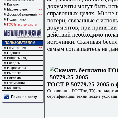
документы могут быть исп
Каталог
Маркетплейс
<<
справочных целях. Мы не н
Доска объявлений
<<
потери, связанные с испо
Подшипники
ГОСТы и стандарты
документов, при принятии
действий необходимо пола
источники. Скачивая бесп
ПОЛЬЗОВАТЕЛЯМ
самым соглашаетесь на дан
Регистрация
<<
Подписка
Вопросы FAQ
Разделы
Информеры
Выставки
Реклама
ГОСТ Р 50779.25-2005 в 
О компании
Контакты
Справочник ГОСТов, ТУ, стандартов
сертификация, технические условия
Поиск по сайту