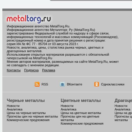
Информационное агентство MetalTorg.Ru
.
Информационное агентство Металлторг. Ру (MetalTorg.Ru)
зарегистрировано Федеральной службой по надзору в сфере связи,
информационных технологий и массовых коммуникаций (Роскомнадзор),
регистрационный номер и дата принятия решения о регистрации:
серия ИА № ФС 77 - 85704 от 03 августа 2023 г.
Новости, аналитика, цены, статистика рынка черных, цветных и
драгоценных металлов.
Использование открытых материалов разрешается с обязательной
гиперссылкой на MetalTorg.Ru
Мнение авторов материалов, размещаемых на сайте MetalTorg.Ru, может
не совпадать с мнением редакции.
Контакты
Подписка
Реклама
RSS
ВКонтакте
Одноклассники
Черные металлы
Цветные металлы
Драгоц
Новости
Новости
Новости
Аналитика
Аналитика
Аналитика
Цены на черные металлы
Цены на цветные металлы
Цены на д
Прогнозы цен на черные металлы
Прогнозы цен на цветные
Прогнозы ц
Коммерческие предложения
металлы
металлы
Коммерческие предложения