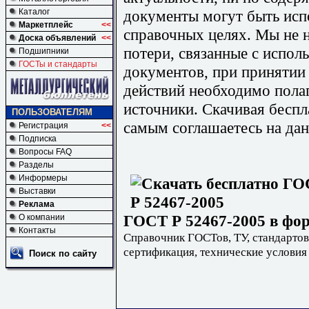
документы могут быть исп
Каталог
Маркетплейс
<<
справочных целях. Мы не н
Доска объявлений
<<
потери, связанные с испо
Подшипники
ГОСТы и стандарты
документов, при принятии
действий необходимо пола
источники. Скачивая бесп
ПОЛЬЗОВАТЕЛЯМ
самым соглашаетесь на дан
Регистрация
<<
Подписка
Вопросы FAQ
Разделы
Информеры
Выставки
Реклама
ГОСТ Р 52467-2005 в фор
О компании
Контакты
Справочник ГОСТов, ТУ, стандартов
сертификация, технические условия
Поиск по сайту