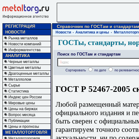
РЕГИСТРАЦИЯ
Справочник по ГОСТам и стандартам
НОВОСТИ
Новости
Аналитика и цены
Металлоторг
Рынка металлов
ГОСТы, стандарты, но
Новости компаний
Информагентства
Поиск по ГОСТам и стандартам
АНАЛИТИКА
Черные металлы
Цветные металлы
Сортировать
по дате
по релевантнос
Драгоценные металлы
Металлолом
Сырье
ГОСТ Р 52467-2005 с
Статистика
Индекс цен России
Любой размещенный матери
Мировые цены
Цены на биржах
официального издания и п
Вопрос месяца
быть сверен с официальны
Публикации
Цены и прогнозы
гарантируем точного соотв
МЕТАЛЛОТОРГОВЛЯ
актуальности, ни по содер
Металлоторговля