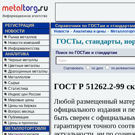
РЕГИСТРАЦИЯ
Справочник по ГОСТам и стандартам
НОВОСТИ
Новости
Аналитика и цены
Металлоторг
Рынка металлов
ГОСТы, стандарты, но
Новости компаний
Информагентства
Поиск по ГОСТам и стандартам
АНАЛИТИКА
Черные металлы
Цветные металлы
Сортировать
по дате
по релевантнос
Драгоценные металлы
Металлолом
Сырье
ГОСТ Р 51262.2-99 ск
Статистика
Индекс цен России
Любой размещенный матери
Мировые цены
Цены на биржах
официального издания и п
Вопрос месяца
быть сверен с официальны
Публикации
Цены и прогнозы
гарантируем точного соотв
МЕТАЛЛОТОРГОВЛЯ
актуальности, ни по содер
Металлоторговля