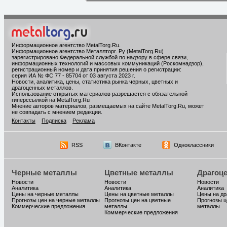
Информационное агентство MetalTorg.Ru
.
Информационное агентство Металлторг. Ру (MetalTorg.Ru)
зарегистрировано Федеральной службой по надзору в сфере связи,
информационных технологий и массовых коммуникаций (Роскомнадзор),
регистрационный номер и дата принятия решения о регистрации:
серия ИА № ФС 77 - 85704 от 03 августа 2023 г.
Новости, аналитика, цены, статистика рынка черных, цветных и
драгоценных металлов.
Использование открытых материалов разрешается с обязательной
гиперссылкой на MetalTorg.Ru
Мнение авторов материалов, размещаемых на сайте MetalTorg.Ru, может
не совпадать с мнением редакции.
Контакты
Подписка
Реклама
RSS
ВКонтакте
Одноклассники
Черные металлы
Цветные металлы
Драгоц
Новости
Новости
Новости
Аналитика
Аналитика
Аналитика
Цены на черные металлы
Цены на цветные металлы
Цены на д
Прогнозы цен на черные металлы
Прогнозы цен на цветные
Прогнозы ц
Коммерческие предложения
металлы
металлы
Коммерческие предложения