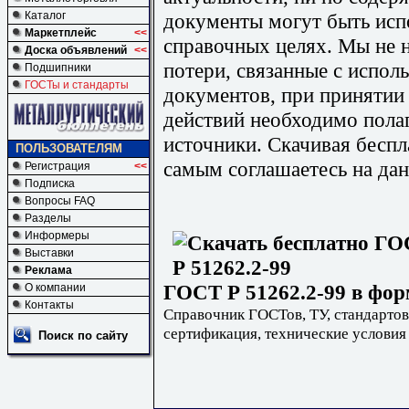
документы могут быть исп
Каталог
Маркетплейс
<<
справочных целях. Мы не н
Доска объявлений
<<
потери, связанные с испо
Подшипники
ГОСТы и стандарты
документов, при принятии
действий необходимо пола
источники. Скачивая бесп
ПОЛЬЗОВАТЕЛЯМ
самым соглашаетесь на дан
Регистрация
<<
Подписка
Вопросы FAQ
Разделы
Информеры
Выставки
Реклама
ГОСТ Р 51262.2-99 в фор
О компании
Контакты
Справочник ГОСТов, ТУ, стандартов
сертификация, технические условия
Поиск по сайту