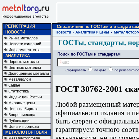
РЕГИСТРАЦИЯ
Справочник по ГОСТам и стандартам
НОВОСТИ
Новости
Аналитика и цены
Металлоторг
Рынка металлов
ГОСТы, стандарты, но
Новости компаний
Информагентства
Поиск по ГОСТам и стандартам
АНАЛИТИКА
Черные металлы
Цветные металлы
Сортировать
по дате
по релевантнос
Драгоценные металлы
Металлолом
Сырье
ГОСТ 30762-2001 ска
Статистика
Индекс цен России
Любой размещенный матери
Мировые цены
Цены на биржах
официального издания и п
Вопрос месяца
быть сверен с официальны
Публикации
Цены и прогнозы
гарантируем точного соотв
МЕТАЛЛОТОРГОВЛЯ
актуальности, ни по содер
Металлоторговля