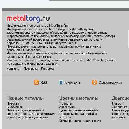
Информационное агентство MetalTorg.Ru
.
Информационное агентство Металлторг. Ру (MetalTorg.Ru)
зарегистрировано Федеральной службой по надзору в сфере связи,
информационных технологий и массовых коммуникаций (Роскомнадзор),
регистрационный номер и дата принятия решения о регистрации:
серия ИА № ФС 77 - 85704 от 03 августа 2023 г.
Новости, аналитика, цены, статистика рынка черных, цветных и
драгоценных металлов.
Использование открытых материалов разрешается с обязательной
гиперссылкой на MetalTorg.Ru
Мнение авторов материалов, размещаемых на сайте MetalTorg.Ru, может
не совпадать с мнением редакции.
Контакты
Подписка
Реклама
RSS
ВКонтакте
Одноклассники
Черные металлы
Цветные металлы
Драгоц
Новости
Новости
Новости
Аналитика
Аналитика
Аналитика
Цены на черные металлы
Цены на цветные металлы
Цены на д
Прогнозы цен на черные металлы
Прогнозы цен на цветные
Прогнозы ц
Коммерческие предложения
металлы
металлы
Коммерческие предложения