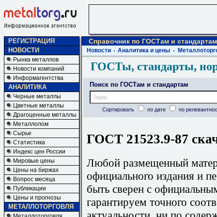
РЕГИСТРАЦИЯ
Справочник по ГОСТам и стандартам
НОВОСТИ
Новости
Аналитика и цены
Металлоторг
Рынка металлов
ГОСТы, стандарты, но
Новости компаний
Информагентства
Поиск по ГОСТам и стандартам
АНАЛИТИКА
Черные металлы
Цветные металлы
Сортировать
по дате
по релевантнос
Драгоценные металлы
Металлолом
Сырье
ГОСТ 21523.9-87 ска
Статистика
Индекс цен России
Любой размещенный матери
Мировые цены
Цены на биржах
официального издания и п
Вопрос месяца
быть сверен с официальны
Публикации
Цены и прогнозы
гарантируем точного соотв
МЕТАЛЛОТОРГОВЛЯ
актуальности, ни по содер
Металлоторговля