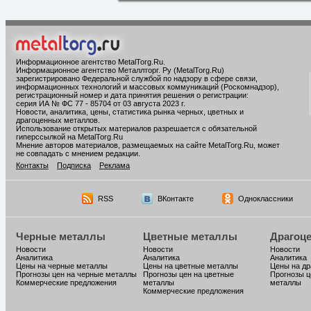
Информационное агентство MetalTorg.Ru
.
Информационное агентство Металлторг. Ру (MetalTorg.Ru)
зарегистрировано Федеральной службой по надзору в сфере связи,
информационных технологий и массовых коммуникаций (Роскомнадзор),
регистрационный номер и дата принятия решения о регистрации:
серия ИА № ФС 77 - 85704 от 03 августа 2023 г.
Новости, аналитика, цены, статистика рынка черных, цветных и
драгоценных металлов.
Использование открытых материалов разрешается с обязательной
гиперссылкой на MetalTorg.Ru
Мнение авторов материалов, размещаемых на сайте MetalTorg.Ru, может
не совпадать с мнением редакции.
Контакты
Подписка
Реклама
RSS
ВКонтакте
Одноклассники
Черные металлы
Цветные металлы
Драгоц
Новости
Новости
Новости
Аналитика
Аналитика
Аналитика
Цены на черные металлы
Цены на цветные металлы
Цены на д
Прогнозы цен на черные металлы
Прогнозы цен на цветные
Прогнозы ц
Коммерческие предложения
металлы
металлы
Коммерческие предложения