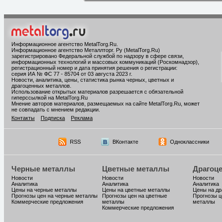
Информационное агентство MetalTorg.Ru
.
Информационное агентство Металлторг. Ру (MetalTorg.Ru)
зарегистрировано Федеральной службой по надзору в сфере связи,
информационных технологий и массовых коммуникаций (Роскомнадзор),
регистрационный номер и дата принятия решения о регистрации:
серия ИА № ФС 77 - 85704 от 03 августа 2023 г.
Новости, аналитика, цены, статистика рынка черных, цветных и
драгоценных металлов.
Использование открытых материалов разрешается с обязательной
гиперссылкой на MetalTorg.Ru
Мнение авторов материалов, размещаемых на сайте MetalTorg.Ru, может
не совпадать с мнением редакции.
Контакты
Подписка
Реклама
RSS
ВКонтакте
Одноклассники
Черные металлы
Цветные металлы
Драгоц
Новости
Новости
Новости
Аналитика
Аналитика
Аналитика
Цены на черные металлы
Цены на цветные металлы
Цены на д
Прогнозы цен на черные металлы
Прогнозы цен на цветные
Прогнозы ц
Коммерческие предложения
металлы
металлы
Коммерческие предложения