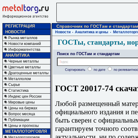
РЕГИСТРАЦИЯ
Справочник по ГОСТам и стандартам
НОВОСТИ
Новости
Аналитика и цены
Металлоторг
Рынка металлов
ГОСТы, стандарты, но
Новости компаний
Информагентства
Поиск по ГОСТам и стандартам
АНАЛИТИКА
Черные металлы
Цветные металлы
Сортировать
по дате
по релевантнос
Драгоценные металлы
Металлолом
Сырье
ГОСТ 20017-74 скача
Статистика
Индекс цен России
Любой размещенный матери
Мировые цены
Цены на биржах
официального издания и п
Вопрос месяца
быть сверен с официальны
Публикации
Цены и прогнозы
гарантируем точного соотв
МЕТАЛЛОТОРГОВЛЯ
актуальности, ни по содер
Металлоторговля