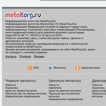
Информационное агентство MetalTorg.Ru
.
Информационное агентство Металлторг. Ру (MetalTorg.Ru)
зарегистрировано Федеральной службой по надзору в сфере связи,
информационных технологий и массовых коммуникаций (Роскомнадзор),
регистрационный номер и дата принятия решения о регистрации:
серия ИА № ФС 77 - 85704 от 03 августа 2023 г.
Новости, аналитика, цены, статистика рынка черных, цветных и
драгоценных металлов.
Использование открытых материалов разрешается с обязательной
гиперссылкой на MetalTorg.Ru
Мнение авторов материалов, размещаемых на сайте MetalTorg.Ru, может
не совпадать с мнением редакции.
Контакты
Подписка
Реклама
RSS
ВКонтакте
Одноклассники
Черные металлы
Цветные металлы
Драгоц
Новости
Новости
Новости
Аналитика
Аналитика
Аналитика
Цены на черные металлы
Цены на цветные металлы
Цены на д
Прогнозы цен на черные металлы
Прогнозы цен на цветные
Прогнозы ц
Коммерческие предложения
металлы
металлы
Коммерческие предложения