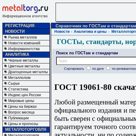
РЕГИСТРАЦИЯ
Справочник по ГОСТам и стандартам
НОВОСТИ
Новости
Аналитика и цены
Металлоторг
Рынка металлов
ГОСТы, стандарты, но
Новости компаний
Информагентства
Поиск по ГОСТам и стандартам
АНАЛИТИКА
Черные металлы
Цветные металлы
Сортировать
по дате
по релевантнос
Драгоценные металлы
Металлолом
Сырье
ГОСТ 19061-80 скача
Статистика
Индекс цен России
Любой размещенный матери
Мировые цены
Цены на биржах
официального издания и п
Вопрос месяца
быть сверен с официальны
Публикации
Цены и прогнозы
гарантируем точного соотв
МЕТАЛЛОТОРГОВЛЯ
актуальности, ни по содер
Металлоторговля