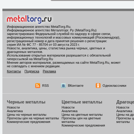
Информационное агентство MetalTorg.Ru
.
Информационное агентство Металлторг. Ру (MetalTorg.Ru)
зарегистрировано Федеральной службой по надзору в сфере связи,
информационных технологий и массовых коммуникаций (Роскомнадзор),
регистрационный номер и дата принятия решения о регистрации:
серия ИА № ФС 77 - 85704 от 03 августа 2023 г.
Новости, аналитика, цены, статистика рынка черных, цветных и
драгоценных металлов.
Использование открытых материалов разрешается с обязательной
гиперссылкой на MetalTorg.Ru
Мнение авторов материалов, размещаемых на сайте MetalTorg.Ru, может
не совпадать с мнением редакции.
Контакты
Подписка
Реклама
RSS
ВКонтакте
Одноклассники
Черные металлы
Цветные металлы
Драгоц
Новости
Новости
Новости
Аналитика
Аналитика
Аналитика
Цены на черные металлы
Цены на цветные металлы
Цены на д
Прогнозы цен на черные металлы
Прогнозы цен на цветные
Прогнозы ц
Коммерческие предложения
металлы
металлы
Коммерческие предложения