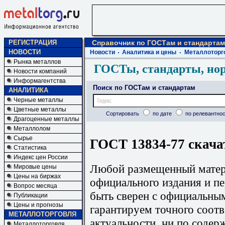
РЕГИСТРАЦИЯ
Справочник по ГОСТам и стандартам
НОВОСТИ
Новости
Аналитика и цены
Металлоторг
Рынка металлов
ГОСТы, стандарты, но
Новости компаний
Информагентства
Поиск по ГОСТам и стандартам
АНАЛИТИКА
Черные металлы
Цветные металлы
Сортировать
по дате
по релевантнос
Драгоценные металлы
Металлолом
Сырье
ГОСТ 13834-77 скача
Статистика
Индекс цен России
Любой размещенный матери
Мировые цены
Цены на биржах
официального издания и п
Вопрос месяца
быть сверен с официальны
Публикации
Цены и прогнозы
гарантируем точного соотв
МЕТАЛЛОТОРГОВЛЯ
актуальности, ни по содер
Металлоторговля