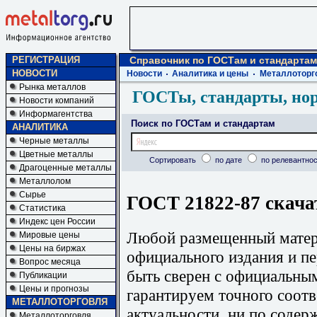
РЕГИСТРАЦИЯ
Справочник по ГОСТам и стандартам
НОВОСТИ
Новости
Аналитика и цены
Металлоторг
Рынка металлов
ГОСТы, стандарты, но
Новости компаний
Информагентства
Поиск по ГОСТам и стандартам
АНАЛИТИКА
Черные металлы
Цветные металлы
Сортировать
по дате
по релевантнос
Драгоценные металлы
Металлолом
Сырье
ГОСТ 21822-87 скача
Статистика
Индекс цен России
Любой размещенный матери
Мировые цены
Цены на биржах
официального издания и п
Вопрос месяца
быть сверен с официальны
Публикации
Цены и прогнозы
гарантируем точного соотв
МЕТАЛЛОТОРГОВЛЯ
актуальности, ни по содер
Металлоторговля