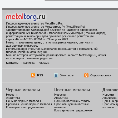
Информационное агентство MetalTorg.Ru
.
Информационное агентство Металлторг. Ру (MetalTorg.Ru)
зарегистрировано Федеральной службой по надзору в сфере связи,
информационных технологий и массовых коммуникаций (Роскомнадзор),
регистрационный номер и дата принятия решения о регистрации:
серия ИА № ФС 77 - 85704 от 03 августа 2023 г.
Новости, аналитика, цены, статистика рынка черных, цветных и
драгоценных металлов.
Использование открытых материалов разрешается с обязательной
гиперссылкой на MetalTorg.Ru
Мнение авторов материалов, размещаемых на сайте MetalTorg.Ru, может
не совпадать с мнением редакции.
Контакты
Подписка
Реклама
RSS
ВКонтакте
Одноклассники
Черные металлы
Цветные металлы
Драгоц
Новости
Новости
Новости
Аналитика
Аналитика
Аналитика
Цены на черные металлы
Цены на цветные металлы
Цены на д
Прогнозы цен на черные металлы
Прогнозы цен на цветные
Прогнозы ц
Коммерческие предложения
металлы
металлы
Коммерческие предложения